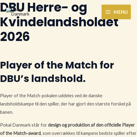
DBU Herre- og
Gå
Main
MENU
til
Kvindelandsholdet
Menu
indholdet
2026
Player of the Match for
DBU’s landshold.
Player of the Match-pokalen uddeles ved de danske
landsholdskampe til den spiller, der har gjort den største forskel på
banen.
Pokal Danmark står for
design og produktion af den officielle Player
of the Match-award
, som overrækkes til kampens bedste spiller efter